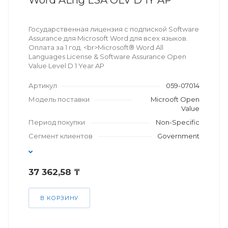
Word ALng LSA OLV D 1Y AP
Государственная лицензия с подпиской Software
Assurance для Microsoft Word для всех языков.
Оплата за 1 год. <br>Microsoft® Word All
Languages License & Software Assurance Open
Value Level D 1 Year AP
Артикул
059-07014
Модель поставки
Microoft Open
Value
Период покупки
Non-Specific
Сегмент клиентов
Government
37 362,58 ₸
В КОРЗИНУ