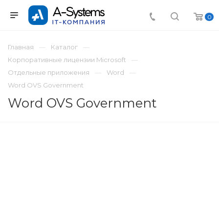
0
Главная
Каталог
Корпоративные лицензии Microsoft
Отдельные приложения
Word
Word OVS Government
Word OVS Government