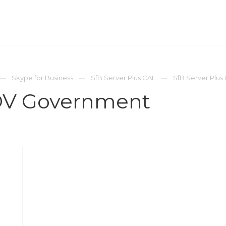
ОМПАНИЯ
ПРЕСС-ЦЕНТР
КОНТАКТЫ
Skype for Business
SfB Server Plus CAL
SfB Server Plu
 OV Government