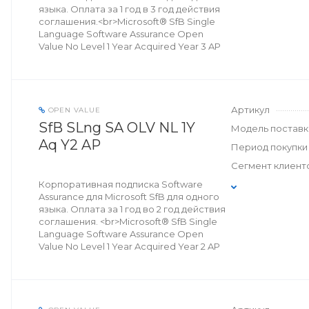
языка. Оплата за 1 год в 3 год действия
соглашения.<br>Microsoft® SfB Single
Language Software Assurance Open
Value No Level 1 Year Acquired Year 3 AP
Артикул
OPEN VALUE
SfB SLng SA OLV NL 1Y
Модель поставк
Aq Y2 AP
Период покупки
Сегмент клиент
Корпоративная подписка Software
Assurance для Microsoft SfB для одного
языка. Оплата за 1 год во 2 год действия
соглашения. <br>Microsoft® SfB Single
Language Software Assurance Open
Value No Level 1 Year Acquired Year 2 AP