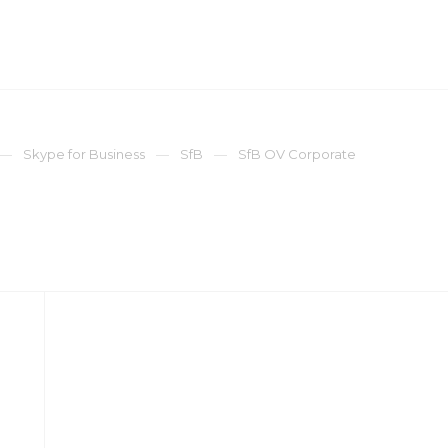
ОМПАНИЯ
ПРЕСС-ЦЕНТР
КОНТАКТЫ
Skype for Business
SfB
SfB OV Corporate