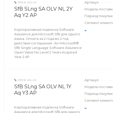
Артикул
OPEN VALUE
SfB SLng SA OLV NL 2Y
Модель поставк
Aq Y2 AP
Период покупки
Сегмент клиент
Корпоративная подписка Software
Assurance для Microsoft SfB для одного
языка. Оплата за 2 года во 2 год
действия соглашения. <br>Microsoft®
SfB Single Language Software Assurance
Open Value No Level 2 Years Acquired
Year 2 AP
Артикул
OPEN VALUE
SfB SLng SA OLV NL 1Y
Модель поставк
Aq Y3 AP
Период покупки
Сегмент клиент
Корпоративная подписка Software
Assurance для Microsoft SfB для одного