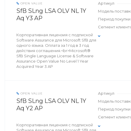
Артикул
OPEN VALUE
SfB SLng LSA OLV NL 1Y
Модель поставк
Aq Y3 AP
Период покупки
Сегмент клиент
Корпоративная лицензия с подпиской
Software Assurance для Microsoft SfB для
одного языка. Оплата за 1 год в 3 год
действия соглашения.<br>Microsoft®
SfB Single Language License & Software
Assurance Open Value No Level 1 Year
Acquired Year 3 AP
Артикул
OPEN VALUE
SfB SLng LSA OLV NL 1Y
Модель поставк
Aq Y2 AP
Период покупки
Сегмент клиент
Корпоративная лицензия с подпиской
Software Assurance для Microsoft SfB для