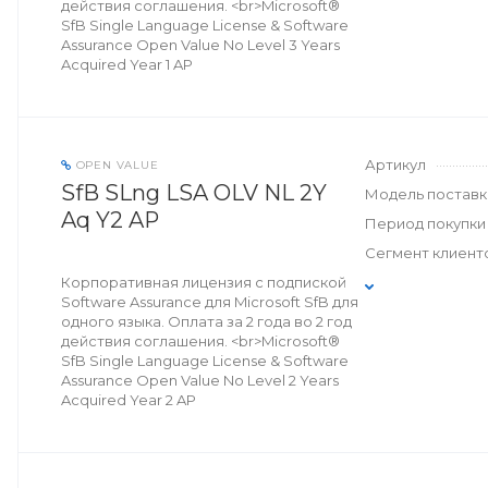
действия соглашения. <br>Microsoft®
SfB Single Language License & Software
Assurance Open Value No Level 3 Years
Acquired Year 1 AP
Артикул
OPEN VALUE
SfB SLng LSA OLV NL 2Y
Модель поставк
Aq Y2 AP
Период покупки
Сегмент клиент
Корпоративная лицензия с подпиской
Software Assurance для Microsoft SfB для
одного языка. Оплата за 2 года во 2 год
действия соглашения. <br>Microsoft®
SfB Single Language License & Software
Assurance Open Value No Level 2 Years
Acquired Year 2 AP