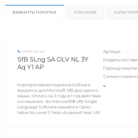
ВАРИАНТЫ ПОКУПКИ
ОПИСАНИЕ
ХАРАКТЕРИ
Артикул
OPEN VALUE
SfB SLng SA OLV NL 3Y
Модель поставк
Aq Y1 AP
Период покупки
Сегмент клиент
Корпоративная подписка Software
Assurance для Microsoft SfB для одного
языка. Оплата за 3 года в 1 год действия
соглашения. <br>Microsoft® SfB Single
Language Software Assurance Open
Value No Level 3 Years Acquired Year 1 AP