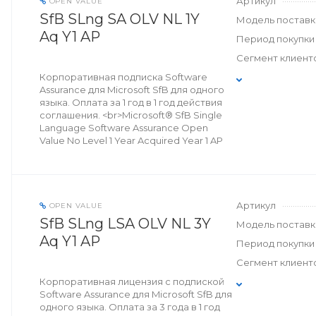
Артикул
OPEN VALUE
SfB SLng SA OLV NL 1Y
Модель поставк
Aq Y1 AP
Период покупки
Сегмент клиент
Корпоративная подписка Software
Assurance для Microsoft SfB для одного
языка. Оплата за 1 год в 1 год действия
соглашения. <br>Microsoft® SfB Single
Language Software Assurance Open
Value No Level 1 Year Acquired Year 1 AP
Артикул
OPEN VALUE
SfB SLng LSA OLV NL 3Y
Модель поставк
Aq Y1 AP
Период покупки
Сегмент клиент
Корпоративная лицензия с подпиской
Software Assurance для Microsoft SfB для
одного языка. Оплата за 3 года в 1 год