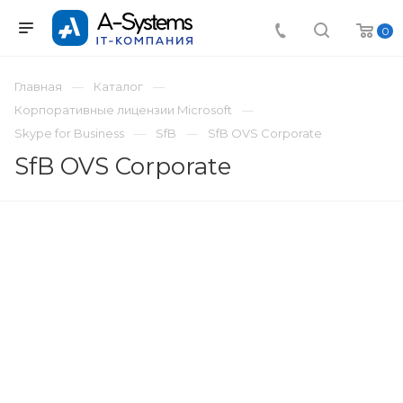
0
Главная
Каталог
Корпоративные лицензии Microsoft
Skype for Business
SfB
SfB OVS Corporate
SfB OVS Corporate