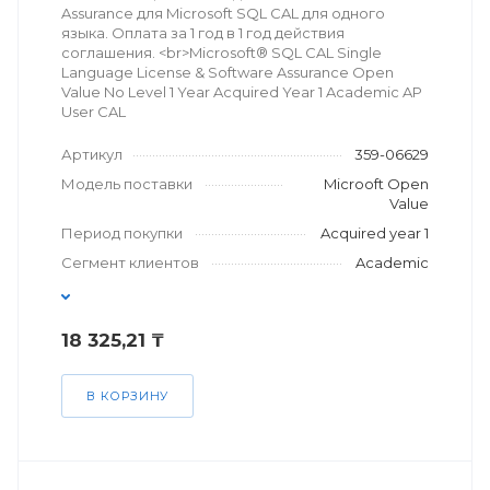
Assurance для Microsoft SQL CAL для одного
языка. Оплата за 1 год в 1 год действия
соглашения. <br>Microsoft® SQL CAL Single
Language License & Software Assurance Open
Value No Level 1 Year Acquired Year 1 Academic AP
User CAL
Артикул
359-06629
Модель поставки
Microoft Open
Value
Период покупки
Acquired year 1
Сегмент клиентов
Academic
18 325,21 ₸
В КОРЗИНУ