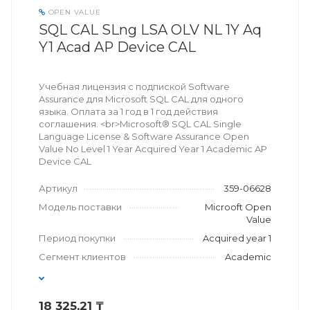
OPEN VALUE
SQL CAL SLng LSA OLV NL 1Y Aq
Y1 Acad AP Device CAL
Учебная лицензия с подпиской Software
Assurance для Microsoft SQL CAL для одного
языка. Оплата за 1 год в 1 год действия
соглашения. <br>Microsoft® SQL CAL Single
Language License & Software Assurance Open
Value No Level 1 Year Acquired Year 1 Academic AP
Device CAL
Артикул
359-06628
Модель поставки
Microoft Open
Value
Период покупки
Acquired year 1
Сегмент клиентов
Academic
18 325,21 ₸