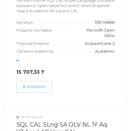
<br>Microsoft® SQL CAL Single Language Software
Assurance Open Value No Level 2 Years Acquired
Year 2 Academic AP Device CAL
Артикул
359-06666
Модель поставки
Microoft Open
Value
Период покупки
Acquired year 2
Сегмент клиентов
Academic
15 707,33 ₸
В КОРЗИНУ
OPEN VALUE
SQL CAL SLng SA OLV NL 1Y Aq