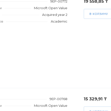
19 558,85 ₸
9EP-00772
и
Microoft Open Value
В КОРЗИНУ
Acquired year 2
ов
Academic
15 329,91 ₸
9EP-00768
и
Microoft Open Value