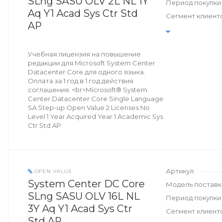
SLng SASU OLV 2L NL 1Y
Период покупки
Aq Y1 Acad Sys Ctr Std
Сегмент клиент
AP
Учебная лицензия на повышение
редакции для Microsoft System Center
Datacenter Core для одного языка.
Оплата за 1 год в 1 год действия
соглашения. <br>Microsoft® System
Center Datacenter Core Single Language
SA Step-up Open Value 2 Licenses No
Level 1 Year Acquired Year 1 Academic Sys
Ctr Std AP
Артикул
OPEN VALUE
System Center DC Core
Модель поставк
SLng SASU OLV 16L NL
Период покупки
3Y Aq Y1 Acad Sys Ctr
Сегмент клиент
Std AP