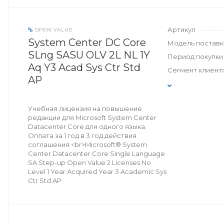
Артикул
OPEN VALUE
System Center DC Core
Модель поставк
SLng SASU OLV 2L NL 1Y
Период покупки
Aq Y3 Acad Sys Ctr Std
Сегмент клиент
AP
Учебная лицензия на повышение
редакции для Microsoft System Center
Datacenter Core для одного языка.
Оплата за 1 год в 3 год действия
соглашения.<br>Microsoft® System
Center Datacenter Core Single Language
SA Step-up Open Value 2 Licenses No
Level 1 Year Acquired Year 3 Academic Sys
Ctr Std AP