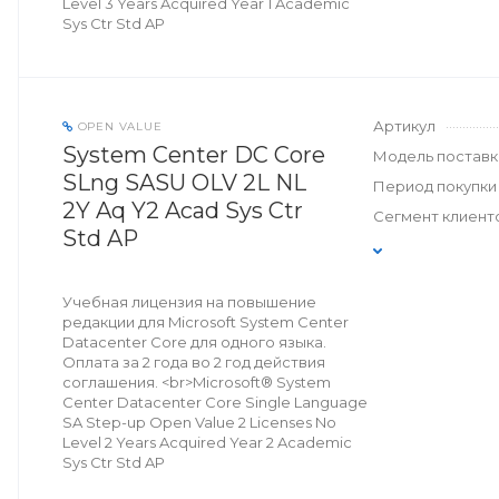
Level 3 Years Acquired Year 1 Academic
Sys Ctr Std AP
Артикул
OPEN VALUE
System Center DC Core
Модель поставк
SLng SASU OLV 2L NL
Период покупки
2Y Aq Y2 Acad Sys Ctr
Сегмент клиент
Std AP
Учебная лицензия на повышение
редакции для Microsoft System Center
Datacenter Core для одного языка.
Оплата за 2 года во 2 год действия
соглашения. <br>Microsoft® System
Center Datacenter Core Single Language
SA Step-up Open Value 2 Licenses No
Level 2 Years Acquired Year 2 Academic
Sys Ctr Std AP