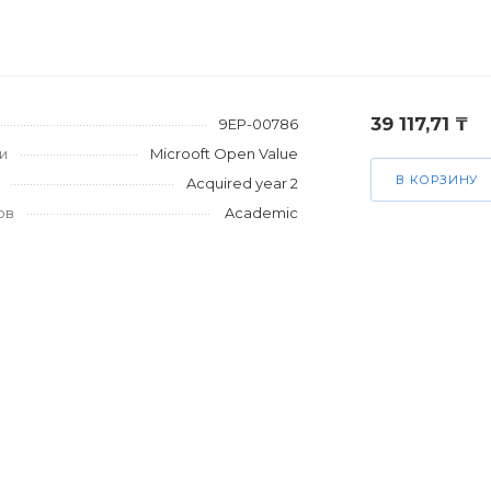
39 117,71 ₸
9EP-00786
и
Microoft Open Value
В КОРЗИНУ
Acquired year 2
ов
Academic