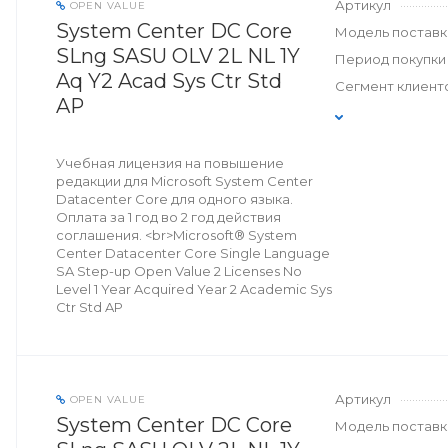
Артикул
OPEN VALUE
System Center DC Core
Модель поставк
SLng SASU OLV 2L NL 1Y
Период покупки
Aq Y2 Acad Sys Ctr Std
Сегмент клиент
AP
Учебная лицензия на повышение
редакции для Microsoft System Center
Datacenter Core для одного языка.
Оплата за 1 год во 2 год действия
соглашения. <br>Microsoft® System
Center Datacenter Core Single Language
SA Step-up Open Value 2 Licenses No
Level 1 Year Acquired Year 2 Academic Sys
Ctr Std AP
Артикул
OPEN VALUE
System Center DC Core
Модель поставк