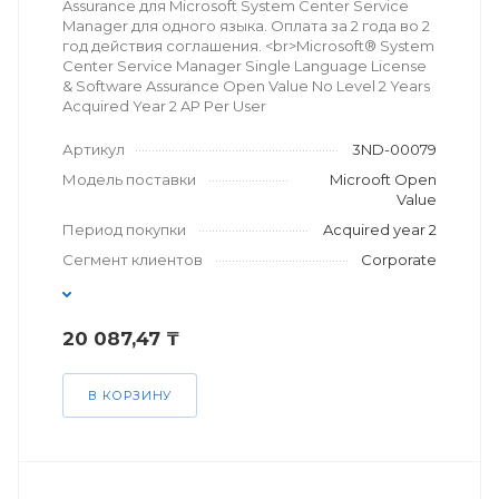
Assurance для Microsoft System Center Service
Manager для одного языка. Оплата за 2 года во 2
год действия соглашения. <br>Microsoft® System
Center Service Manager Single Language License
& Software Assurance Open Value No Level 2 Years
Acquired Year 2 AP Per User
Артикул
3ND-00079
Модель поставки
Microoft Open
Value
Период покупки
Acquired year 2
Сегмент клиентов
Corporate
20 087,47 ₸
В КОРЗИНУ