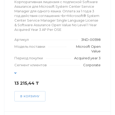
Корпоративная лицензия с подпиской Software
Assurance для Microsoft System Center Service
Manager для одного языка. Оплата за 1 год в 3
год действия соглашения.<br>Microsoft® System
Center Service Manager Single Language License
& Software Assurance Open Value No Level 1 Year
Acquired Year 3 AP Per OSE
Артикул
3ND-00598
Модель поставки
Microoft Open
Value
Период покупки
Acquired year 3
Сегмент клиентов
Corporate
13 215,44 ₸
В КОРЗИНУ