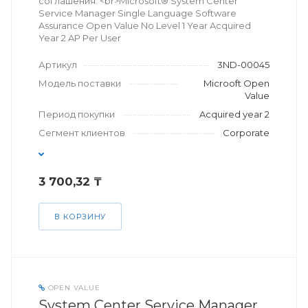
соглашения. <br>Microsoft® System Center
Service Manager Single Language Software
Assurance Open Value No Level 1 Year Acquired
Year 2 AP Per User
Артикул
3ND-00045
Модель поставки
Microoft Open
Value
Период покупки
Acquired year 2
Сегмент клиентов
Corporate
3 700,32 ₸
В КОРЗИНУ
OPEN VALUE
System Center Service Manager