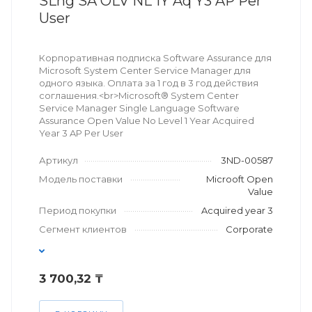
SLng SA OLV NL 1Y Aq Y3 AP Per
User
Корпоративная подписка Software Assurance для
Microsoft System Center Service Manager для
одного языка. Оплата за 1 год в 3 год действия
соглашения.<br>Microsoft® System Center
Service Manager Single Language Software
Assurance Open Value No Level 1 Year Acquired
Year 3 AP Per User
Артикул
3ND-00587
Модель поставки
Microoft Open
Value
Период покупки
Acquired year 3
Сегмент клиентов
Corporate
3 700,32 ₸