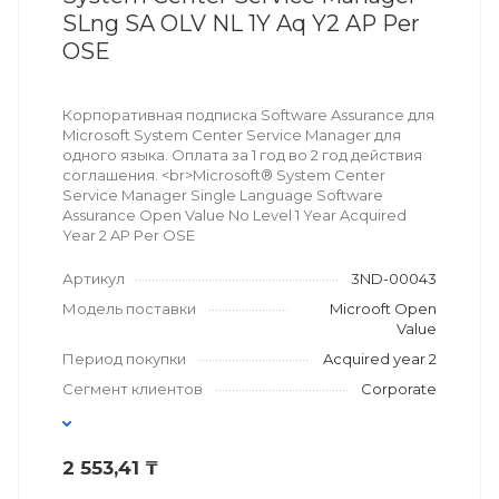
SLng SA OLV NL 1Y Aq Y2 AP Per
OSE
Корпоративная подписка Software Assurance для
Microsoft System Center Service Manager для
одного языка. Оплата за 1 год во 2 год действия
соглашения. <br>Microsoft® System Center
Service Manager Single Language Software
Assurance Open Value No Level 1 Year Acquired
Year 2 AP Per OSE
Артикул
3ND-00043
Модель поставки
Microoft Open
Value
Период покупки
Acquired year 2
Сегмент клиентов
Corporate
2 553,41 ₸