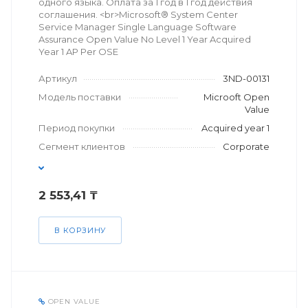
одного языка. Оплата за 1 год в 1 год действия
соглашения. <br>Microsoft® System Center
Service Manager Single Language Software
Assurance Open Value No Level 1 Year Acquired
Year 1 AP Per OSE
Артикул
3ND-00131
Модель поставки
Microoft Open
Value
Период покупки
Acquired year 1
Сегмент клиентов
Corporate
2 553,41 ₸
В КОРЗИНУ
OPEN VALUE