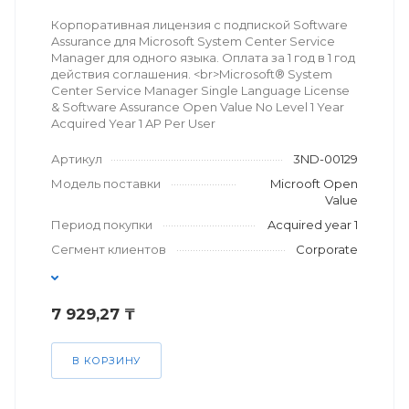
Корпоративная лицензия с подпиской Software
Assurance для Microsoft System Center Service
Manager для одного языка. Оплата за 1 год в 1 год
действия соглашения. <br>Microsoft® System
Center Service Manager Single Language License
& Software Assurance Open Value No Level 1 Year
Acquired Year 1 AP Per User
Артикул
3ND-00129
Модель поставки
Microoft Open
Value
Период покупки
Acquired year 1
Сегмент клиентов
Corporate
7 929,27 ₸
В КОРЗИНУ