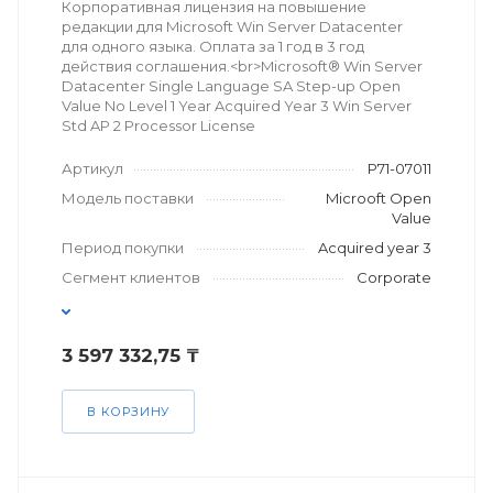
Корпоративная лицензия на повышение
редакции для Microsoft Win Server Datacenter
для одного языка. Оплата за 1 год в 3 год
действия соглашения.<br>Microsoft® Win Server
Datacenter Single Language SA Step-up Open
Value No Level 1 Year Acquired Year 3 Win Server
Std AP 2 Processor License
Артикул
P71-07011
Модель поставки
Microoft Open
Value
Период покупки
Acquired year 3
Сегмент клиентов
Corporate
3 597 332,75 ₸
В КОРЗИНУ