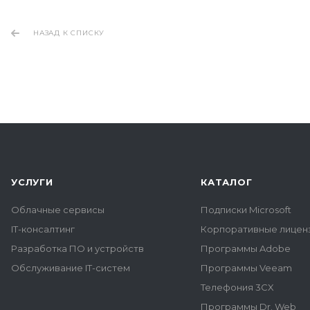
НАЗАД К СПИСКУ
УСЛУГИ
КАТАЛОГ
Облачные сервисы
Подписки Microsoft
IT-консалтинг
Корпоративные лиценз
Разработка ПО и устройств
Программы Adobe
Обслуживание IT-систем
Программы Veeam
Телефония 3CX
Программы Dr. Web