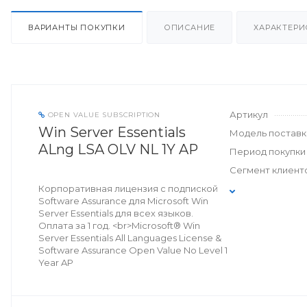
ВАРИАНТЫ ПОКУПКИ
ОПИСАНИЕ
ХАРАКТЕРИ
Артикул
OPEN VALUE SUBSCRIPTION
Win Server Essentials
Модель поставк
ALng LSA OLV NL 1Y AP
Период покупки
Сегмент клиент
Корпоративная лицензия с подпиской
Software Assurance для Microsoft Win
Server Essentials для всех языков.
Оплата за 1 год. <br>Microsoft® Win
Server Essentials All Languages License &
Software Assurance Open Value No Level 1
Year AP