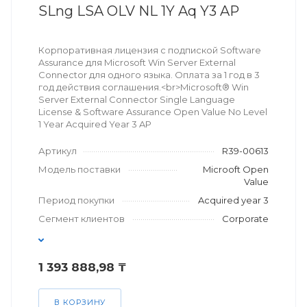
SLng LSA OLV NL 1Y Aq Y3 AP
Корпоративная лицензия с подпиской Software
Assurance для Microsoft Win Server External
Connector для одного языка. Оплата за 1 год в 3
год действия соглашения.<br>Microsoft® Win
Server External Connector Single Language
License & Software Assurance Open Value No Level
1 Year Acquired Year 3 AP
Артикул
R39-00613
Модель поставки
Microoft Open
Value
Период покупки
Acquired year 3
Сегмент клиентов
Corporate
1 393 888,98 ₸
В КОРЗИНУ