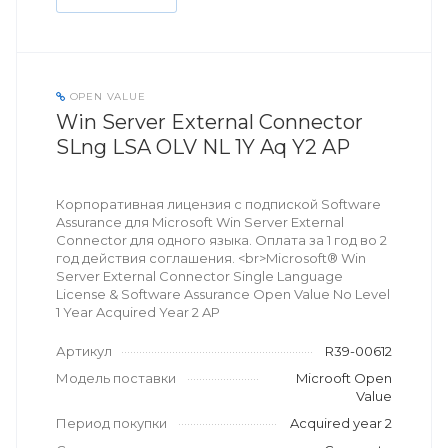
OPEN VALUE
Win Server External Connector
SLng LSA OLV NL 1Y Aq Y2 AP
Корпоративная лицензия с подпиской Software
Assurance для Microsoft Win Server External
Connector для одного языка. Оплата за 1 год во 2
год действия соглашения. <br>Microsoft® Win
Server External Connector Single Language
License & Software Assurance Open Value No Level
1 Year Acquired Year 2 AP
Артикул
R39-00612
Модель поставки
Microoft Open
Value
Период покупки
Acquired year 2