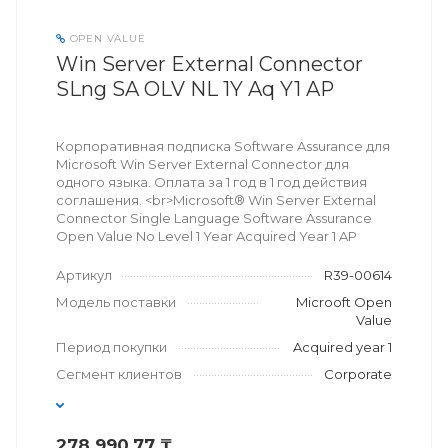
OPEN VALUE
Win Server External Connector
SLng SA OLV NL 1Y Aq Y1 AP
Корпоративная подписка Software Assurance для
Microsoft Win Server External Connector для
одного языка. Оплата за 1 год в 1 год действия
соглашения. <br>Microsoft® Win Server External
Connector Single Language Software Assurance
Open Value No Level 1 Year Acquired Year 1 AP
Артикул
R39-00614
Модель поставки
Microoft Open
Value
Период покупки
Acquired year 1
Сегмент клиентов
Corporate
278 990,77 ₸