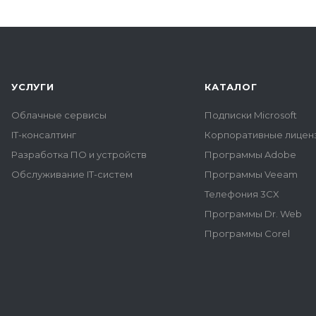
УСЛУГИ
КАТАЛОГ
Облачные сервисы
Подписки Microsoft
IT-консалтинг
Корпоративные лиценз
Разработка ПО и устройств
Программы Adobe
Обслуживание IT-систем
Программы Veeam
Телефония 3CX
Программы Dr. Web
Программы Corel