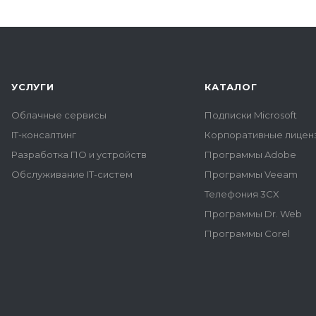
УСЛУГИ
КАТАЛОГ
Облачные сервисы
Подписки Microsoft
IT-консалтинг
Корпоративные лиценз
Разработка ПО и устройств
Программы Adobe
Обслуживание IT-систем
Программы Veeam
Телефония 3CX
Программы Dr. Web
Программы Corel