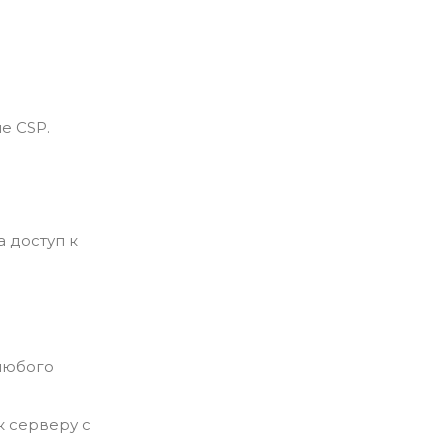
ле CSP.
а доступ к
 любого
к серверу с