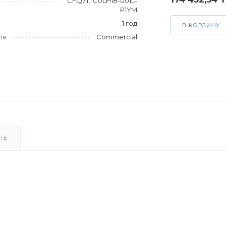
CFQ7TTC0LH18-001L-
P1YM
1 год
В КОРЗИНУ
ов
Commercial
ТЕ