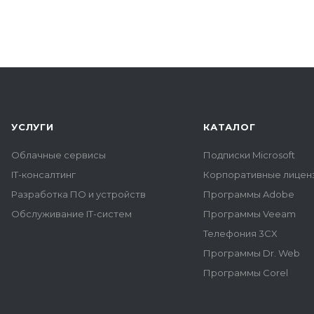
УСЛУГИ
КАТАЛОГ
Облачные сервисы
Подписки Microsoft
IT-консалтинг
Корпоративные лиценз
Разработка ПО и устройств
Программы Adobe
Обслуживание IT-систем
Программы Veeam
Телефония 3CX
Программы Dr. Web
Программы Corel