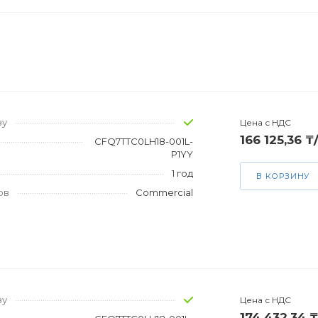
зу
Цена с НДС
166 125,36 ₸
CFQ7TTC0LH18-001L-
P1YY
1 год
В КОРЗИНУ
ов
Commercial
зу
Цена с НДС
174 432,34 