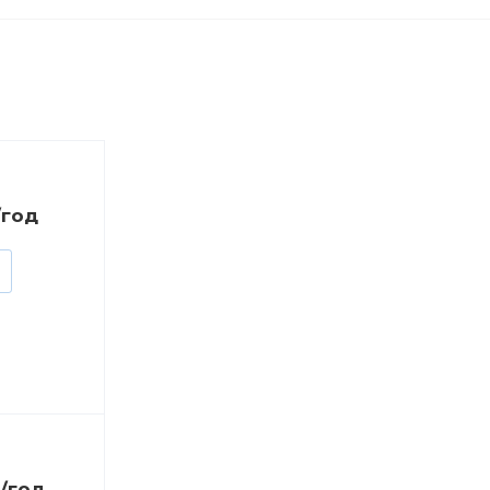
/год
₸/год