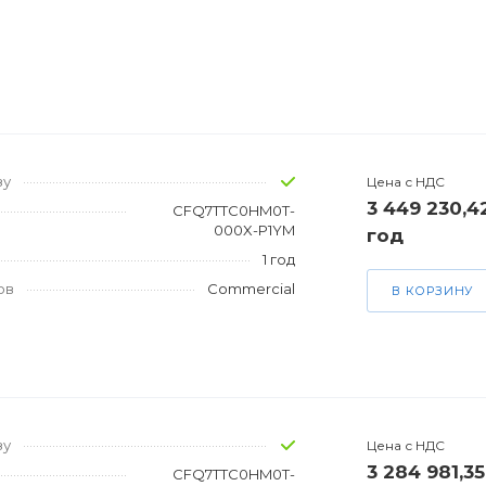
зу
Цена с НДС
3 449 230,4
CFQ7TTC0HM0T-
000X-P1YM
год
1 год
ов
Commercial
В КОРЗИНУ
зу
Цена с НДС
3 284 981,35
CFQ7TTC0HM0T-