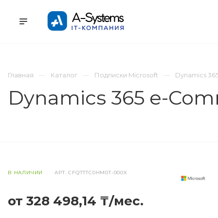
УСЛУГИ
КАТАЛОГ
ПРОЕКТЫ
К
Главная
Каталог
Подписки Microsoft
Dynamics 36
Dynamics 365 e-Comm
В НАЛИЧИИ
АРТ.
CFQ7TTC0HM0T-000X
от 328 498,14 ₸/мес.