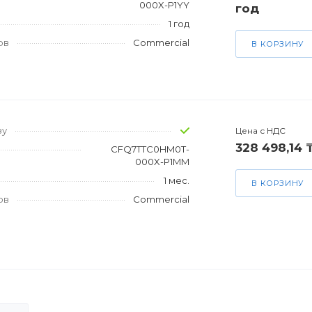
000X-P1YY
год
1 год
ов
Commercial
В КОРЗИНУ
зу
Цена с НДС
328 498,14 
CFQ7TTC0HM0T-
000X-P1MM
1 мес.
В КОРЗИНУ
ов
Commercial