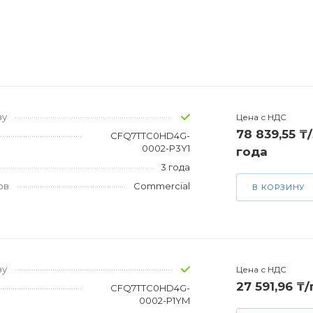
зу
Цена с НДС
78 839,55 ₸/
CFQ7TTC0HD4G-
0002-P3Y1
года
3 года
ов
Commercial
В КОРЗИНУ
зу
Цена с НДС
27 591,96 ₸
CFQ7TTC0HD4G-
0002-P1YM