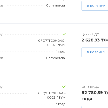
ов
Commercial
В КОРЗИНУ
зу
Цена с НДС
2 628,93 ₸/
CFQ7TTC0HD4G-
0002-P1MM
1 мес.
В КОРЗИНУ
ов
Commercial
зу
Цена с НДС
82 780,59 ₸
CFQ7TTC0HD4G-
0002-P3YM
года
3 года