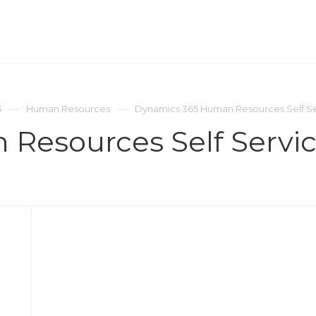
ОМПАНИЯ
ПРЕСС-ЦЕНТР
КОНТАКТЫ
5
Human Resources
Dynamics 365 Human Resources Self S
Resources Self Servi