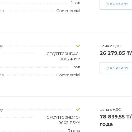
1 год
В КОРЗИНУ
ов
Commercial
зу
Цена с НДС
26 279,85 ₸
CFQ7TTC0HD4G-
0002-P1YY
1 год
В КОРЗИНУ
ов
Commercial
зу
Цена с НДС
78 839,55 ₸/
CFQ7TTC0HD4G-
0002-P3YY
года
3 года