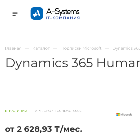
УСЛУГИ
КАТАЛОГ
ПРОЕКТЫ
К
Главная
Каталог
Подписки Microsoft
Dynamics 36
Dynamics 365 Human 
В НАЛИЧИИ
АРТ.
CFQ7TTC0HD4G-0002
от 2 628,93 ₸/мес.