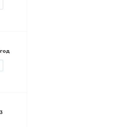
/год
3