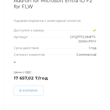
Add-on for Microsoft Entra ID F2
for FLW
Годовая подписка с ежегодной оплатой
Доступно к заказу
Артикул
CFQ7TTC0MFT1-
000H-P1YY
Срок действия
1 год
Сегмент клиентов
Commercial
Цена с НДС
17 657,02 ₸/год
В КОРЗИНУ