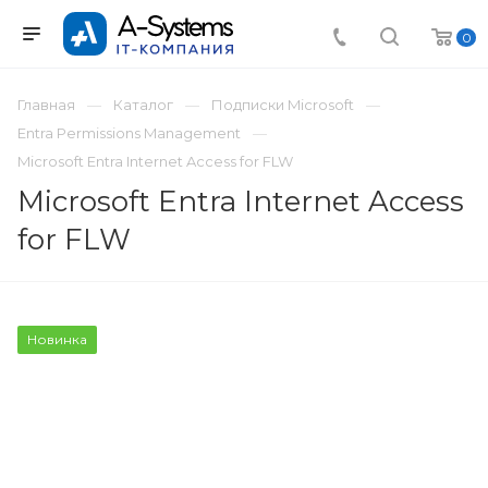
0
Главная
Каталог
Подписки Microsoft
Entra Permissions Management
Microsoft Entra Internet Access for FLW
Microsoft Entra Internet Access
for FLW
Новинка