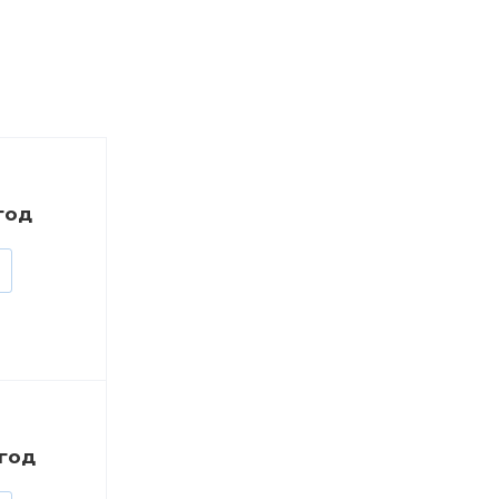
/год
/год