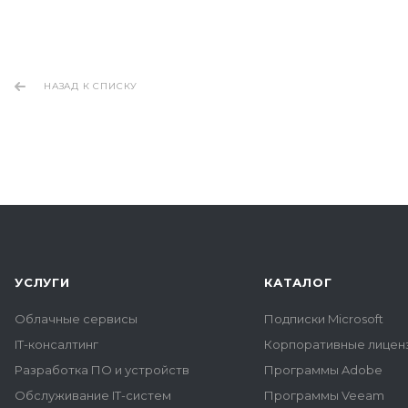
НАЗАД К СПИСКУ
УСЛУГИ
КАТАЛОГ
Облачные сервисы
Подписки Microsoft
IT-консалтинг
Корпоративные лиценз
Разработка ПО и устройств
Программы Adobe
Обслуживание IT-систем
Программы Veeam