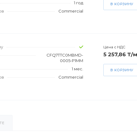
1 год
В КОРЗИНУ
ов
Commercial
зу
Цена с НДС
5 257,86 ₸/м
CFQ7TTC0MBMD-
0005-P1MM
1 мес.
В КОРЗИНУ
ов
Commercial
ТЕ