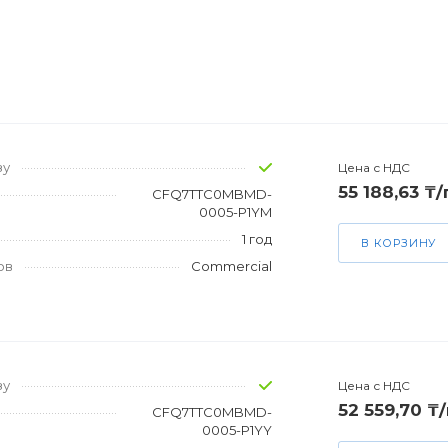
зу
Цена с НДС
55 188,63 ₸
CFQ7TTC0MBMD-
0005-P1YM
1 год
В КОРЗИНУ
ов
Commercial
зу
Цена с НДС
52 559,70 ₸
CFQ7TTC0MBMD-
0005-P1YY