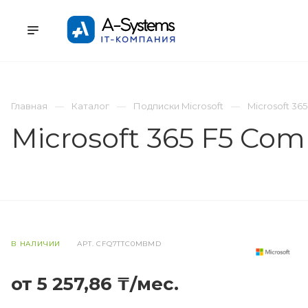
УСЛУГИ
КАТАЛОГ
ПРОЕКТЫ
К
Главная
Каталог
Подписки Microsoft
Microsoft 365
Microsoft 365 F5 Com
В НАЛИЧИИ
АРТ.
CFQ7TTC0MBMD
от 5 257,86 ₸/мес.