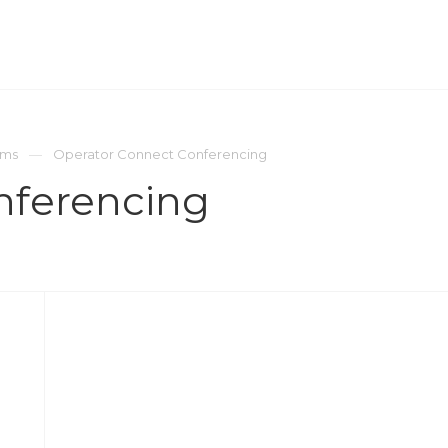
ОМПАНИЯ
ПРЕСС-ЦЕНТР
КОНТАКТЫ
ams
Operator Connect Conferencing
nferencing