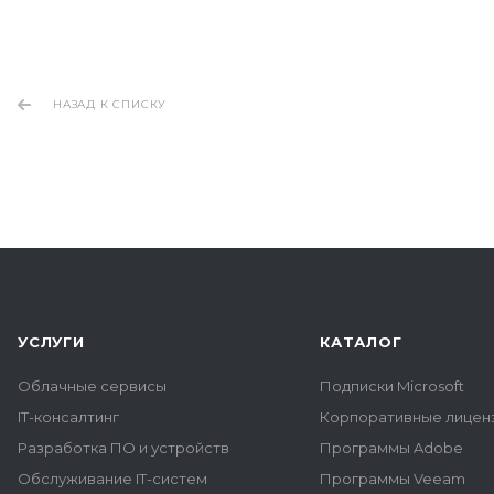
НАЗАД К СПИСКУ
УСЛУГИ
КАТАЛОГ
Облачные сервисы
Подписки Microsoft
IT-консалтинг
Корпоративные лиценз
Разработка ПО и устройств
Программы Adobe
Обслуживание IT-систем
Программы Veeam