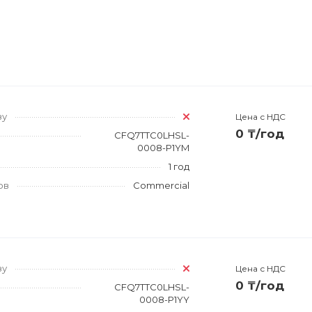
зу
Цена с НДС
0 ₸/год
CFQ7TTC0LHSL-
0008-P1YM
1 год
ов
Commercial
зу
Цена с НДС
0 ₸/год
CFQ7TTC0LHSL-
0008-P1YY