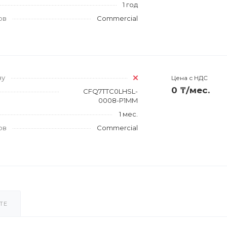
1 год
ов
Commercial
зу
Цена с НДС
0 ₸/мес.
CFQ7TTC0LHSL-
0008-P1MM
1 мес.
ов
Commercial
ТЕ