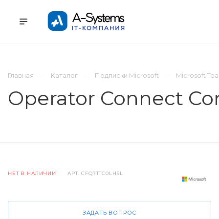
УСЛУГИ
КАТАЛОГ
ПРОЕКТЫ
К
Главная
Каталог
Подписки Microsoft
Microsoft Te
Operator Connect Co
НЕТ В НАЛИЧИИ
АРТ.
CFQ7TTC0LHSL
ЗАДАТЬ ВОПРОС