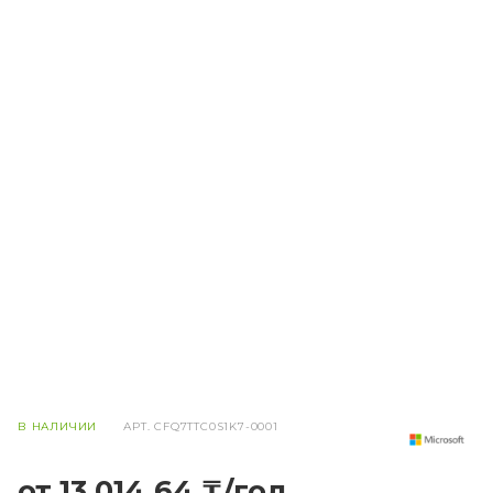
В НАЛИЧИИ
АРТ.
CFQ7TTC0S1K7-0001
от 13 014,64 ₸/год