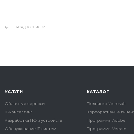
НАЗАД К СПИСКУ
УСЛУГИ
КАТАЛОГ
Облачные сервисы
Подписки Microsoft
IT-консалтинг
Корпоративные лиценз
Разработка ПО и устройств
Программы Adobe
Обслуживание IT-систем
Программы Veeam