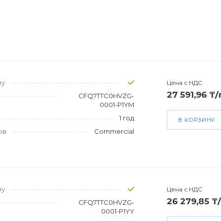
зу
Цена с НДС
27 591,96 ₸
CFQ7TTC0HVZG-
0001-P1YM
1 год
В КОРЗИНУ
ов
Commercial
зу
Цена с НДС
26 279,85 ₸
CFQ7TTC0HVZG-
0001-P1YY