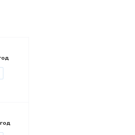
/год
/год