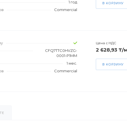
1 год
В КОРЗИНУ
ов
Commercial
зу
Цена с НДС
2 628,93 ₸/
CFQ7TTC0HVZG-
0001-P1MM
1 мес.
В КОРЗИНУ
ов
Commercial
ТЕ