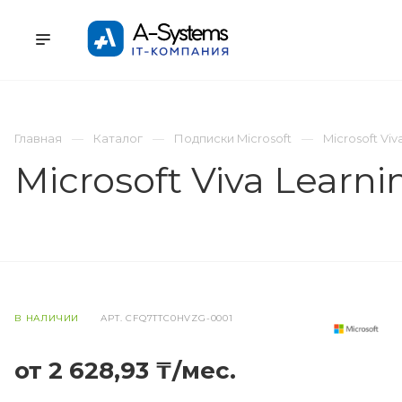
УСЛУГИ
КАТАЛОГ
ПРОЕКТЫ
К
Главная
Каталог
Подписки Microsoft
Microsoft Viv
Microsoft Viva Learni
В НАЛИЧИИ
АРТ.
CFQ7TTC0HVZG-0001
от 2 628,93 ₸/мес.