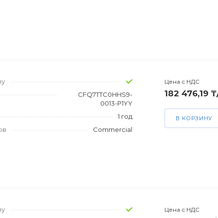
зу
Цена с НДС
182 476,19 
CFQ7TTC0HHS9-
0013-P1YY
1 год
В КОРЗИНУ
ов
Commercial
зу
Цена с НДС