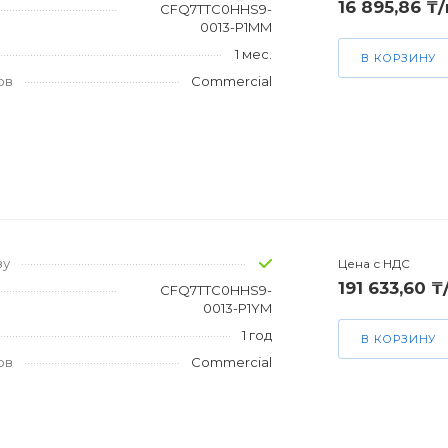
16 895,86 ₸
CFQ7TTC0HHS9-
0013-P1MM
1 мес.
В КОРЗИНУ
ов
Commercial
зу
Цена с НДС
191 633,60 ₸
CFQ7TTC0HHS9-
0013-P1YM
1 год
В КОРЗИНУ
ов
Commercial