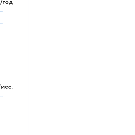
₸/год
/мес.