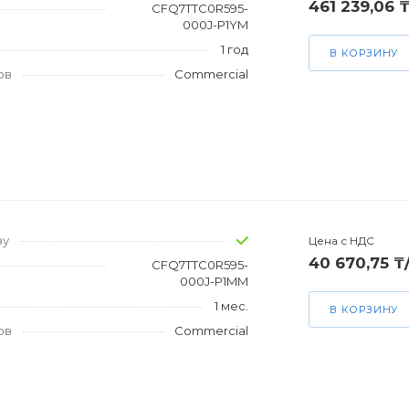
461 239,06 
CFQ7TTC0R595-
000J-P1YM
1 год
В КОРЗИНУ
ов
Commercial
зу
Цена с НДС
40 670,75 ₸
CFQ7TTC0R595-
000J-P1MM
1 мес.
В КОРЗИНУ
ов
Commercial