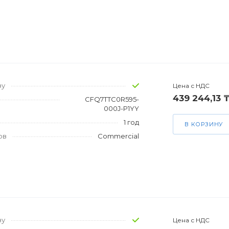
зу
Цена с НДС
439 244,13 
CFQ7TTC0R595-
000J-P1YY
1 год
В КОРЗИНУ
ов
Commercial
зу
Цена с НДС