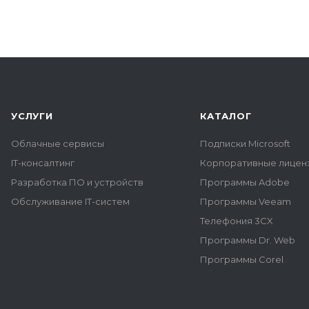
УСЛУГИ
КАТАЛОГ
Облачные сервисы
Подписки Microsoft
IT-консалтинг
Корпоративные лиценз
Разработка ПО и устройств
Программы Adobe
Обслуживание IT-систем
Программы Veeam
Телефония 3CX
Программы Dr. Web
Программы Corel