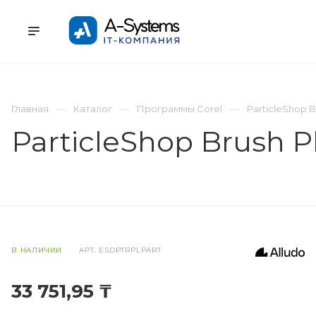
УСЛУГИ
КАТАЛОГ
ПРОЕКТЫ
К
Главная
Каталог
Программы Corel
ParticleShop B
ParticleShop Brush P
В НАЛИЧИИ
АРТ.
ESDPTRPLPART
33 751,95 ₸