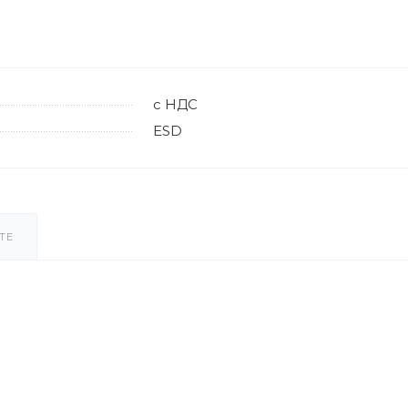
с НДС
ESD
ТЕ