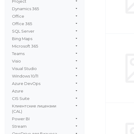
Project
Dynamics 365
Office
Office 365
SQL Server
Bing Maps
Microsoft 365
Teams
Visio
Visual Studio
Windows 10/11
Azure DevOps
Azure
CIS Suite
Клиентские лицензии
(CAL)
Power BI
Stream
OneDrive для Бизнеса